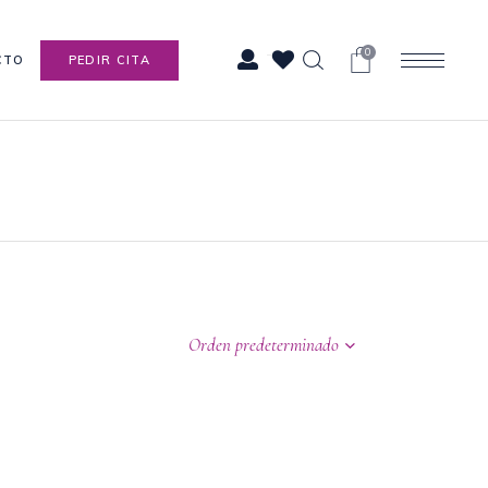
0
CTO
PEDIR CITA
Orden predeterminado