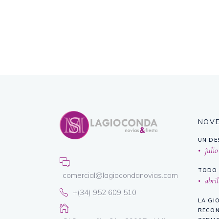
NOV
UN DE
julio
TODO 
comercial@lagiocondanovias.com
abril
+(34) 952 609 510
LA GI
RECON