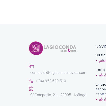
NOV
UN DE
julio
TODO 
comercial@lagiocondanovias.com
abril
+(34) 952 609 510
LA GI
RECON
C/ Compañia, 21 - 29005 - Málaga
TEDMO
abril