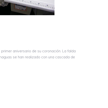
primer aniversario de su coronación. La falda
 enaguas se han realizado con una cascada de