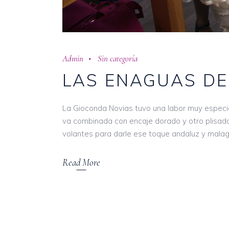
Admin
Sin categoría
LAS ENAGUAS DE
La Gioconda Novias tuvo una labor muy especial
va combinada con encaje dorado y otro plisado
volantes para darle ese toque andaluz y mala
Read More