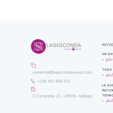
NOV
UN DE
julio
TODO 
comercial@lagiocondanovias.com
abril
+(34) 952 609 510
LA GI
RECON
C/ Compañia, 21 - 29005 - Málaga
TEDMO
abril