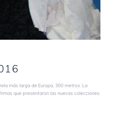
016
rela más larga de Europa, 300 metros. La
 firmas que presentaron las nuevas colecciones.