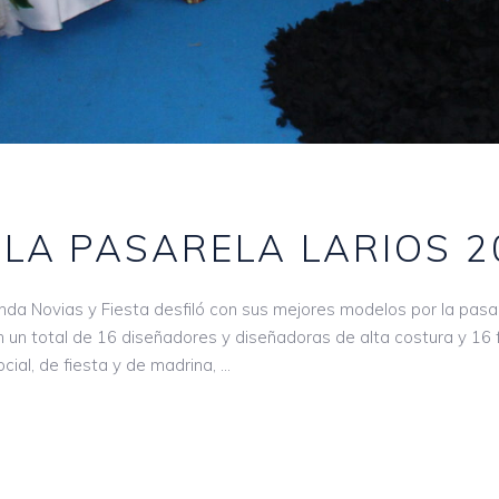
 LA PASARELA LARIOS 2
da Novias y Fiesta desfiló con sus mejores modelos por la pasa
on un total de 16 diseñadores y diseñadoras de alta costura y 16
ial, de fiesta y de madrina,