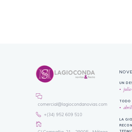
NOV
UN DE
julio
TODO 
comercial@lagiocondanovias.com
abril
+(34) 952 609 510
LA GI
RECON
C/ Compañia, 21 - 29005 - Málaga
TEDMO