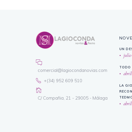
NOV
UN DE
julio
TODO 
comercial@lagiocondanovias.com
abril
+(34) 952 609 510
LA GI
RECON
C/ Compañia, 21 - 29005 - Málaga
TEDMO
abril