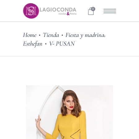
0
,
Home
Tienda
Fiesta y madrina
•
•
Esthefan
V- PUSAN
•