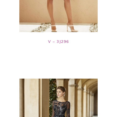
V – 3J296