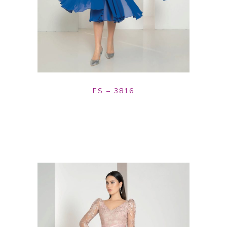
FS – 3816