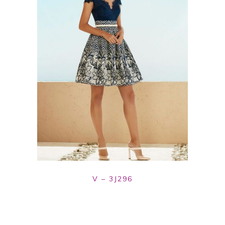
V – 3J296