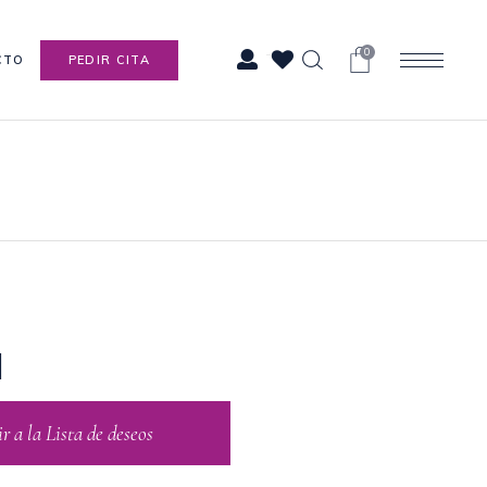
0
CTO
PEDIR CITA
N
 a la Lista de deseos