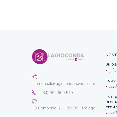
NOV
UN DE
julio
TODO 
comercial@lagiocondanovias.com
abril
+(34) 952 609 510
LA GI
RECON
C/ Compañia, 21 - 29005 - Málaga
TEDMO
abril