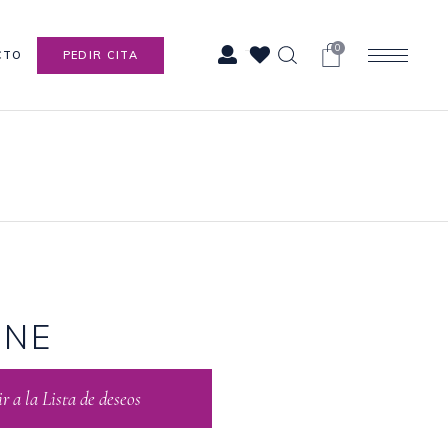
0
CTO
PEDIR CITA
ONE
 a la Lista de deseos