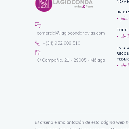
NOV
UN DE
julio
TODO 
comercial@lagiocondanovias.com
abril
+(34) 952 609 510
LA GI
RECON
C/ Compañia, 21 - 29005 - Málaga
TEDMO
abril
El diseño e implantación de esta página web h