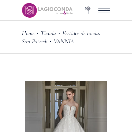
0
,
Home
Tienda
Vestidos de novia
•
•
San Patrick
VANNIA
•