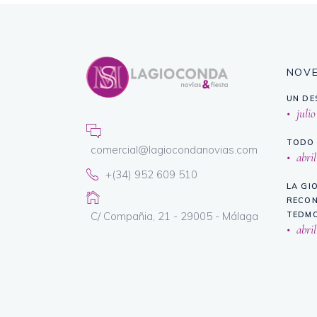
NOV
UN DE
julio
TODO 
comercial@lagiocondanovias.com
abril
+(34) 952 609 510
LA GI
RECON
C/ Compañia, 21 - 29005 - Málaga
TEDMO
abril