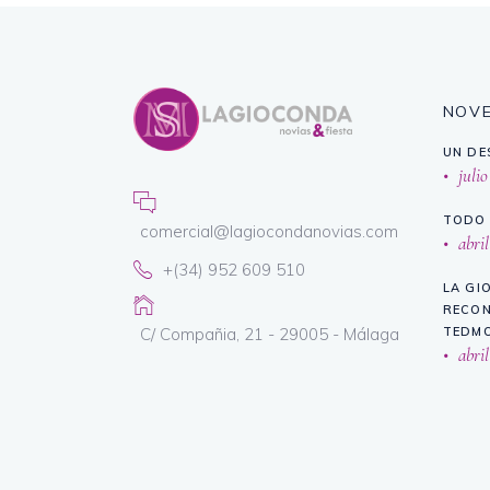
NOV
UN DE
julio
TODO 
comercial@lagiocondanovias.com
abril
+(34) 952 609 510
LA GI
RECON
C/ Compañia, 21 - 29005 - Málaga
TEDMO
abril