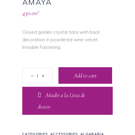
AMAYA
430.00
€
Closed golden crystal tiara with back
decoration in powdered wine velvet.
Invisible Fastening.
Add to cart
Añadir a la Lista de
deseos
CATEGORIES:
ACCESSORIES
,
ALGARABÍA